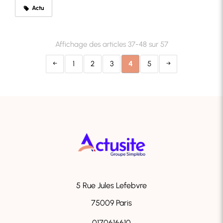
Actu
Affichage des articles 37-48 sur 57
1
2
3
4
5
5 Rue Jules Lefebvre
75009
Paris
0170616610