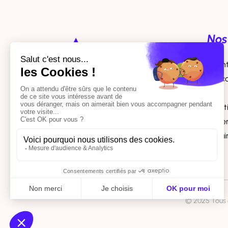
Nos
Agent
Avoca
5 Rue Jules Lefebvre
CGP
Court
75009
Paris
Expe
0170616610
Notai
© 2025 Tous d