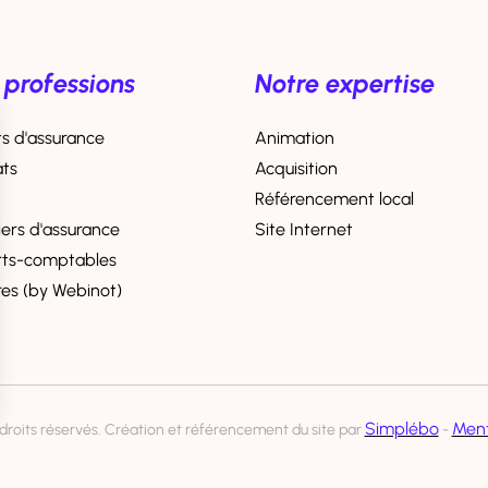
 professions
Notre expertise
s d'assurance
Animation
ts
Acquisition
Référencement local
iers d'assurance
Site Internet
rts-comptables
res (by Webinot)
Simplébo
Ment
roits réservés. Création et référencement du site par
-